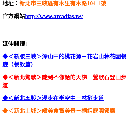
地址：
新北市三峽區有木里有木路104-1號
官方網站
http://www.arcadias.tw/
延伸閱讀↓
◆
＜新版三峽＞深山中的桃花源－花岩山林花園餐
廳（餐飲篇）
◆
＜新北鶯歌＞陡到不像話的天梯－鶯歌石登山步
道
◆
＜新北五股＞漫步在半空中－林梢步道
◆
＜新北土城＞嚐美食賞美景－桐話庭園餐廳