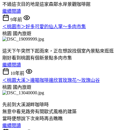
不過這次目的地是這家森鄰水岸景觀咖啡館
繼續閱讀
9年前
＜桃園市＞好多可愛的仙人掌～多肉市集
桃園
國內旅遊
這天下午突然下起雨來，正在想說找個室內景點來逛逛
剛好看到桃園有個新景點多肉市集
繼續閱讀
10年前
＜桃園大溪＞邊喝咖啡邊欣賞玫瑰花～玫瑰山谷
桃園
國內旅遊
先前到大溪湖畔咖啡時
無意中看見路旁有間歐式風格的建築
當時便想說下次來時再去瞧瞧
繼續閱讀