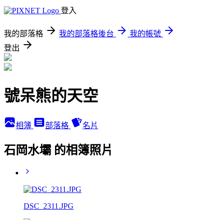
登入
我的部落格
我的部落格後台
我的帳號
登出
號呆熊的天空
相簿
部落格
名片
石岡水壩 的相簿照片
DSC_2311.JPG