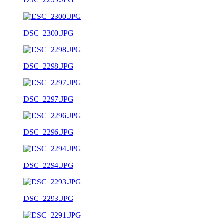
DSC_2300.JPG
DSC_2298.JPG
DSC_2297.JPG
DSC_2296.JPG
DSC_2294.JPG
DSC_2293.JPG